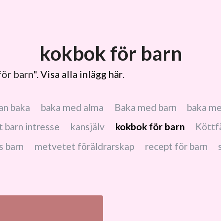
kokbok för barn
ör barn".
Visa alla inlägg här
.
kan baka
baka med alma
Baka med barn
baka me
tt barn intresse
kansjälv
kokbok för barn
Köttf
s barn
metvetet föräldrarskap
recept för barn