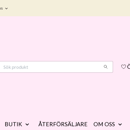
ms
Ö
BUTIK
ÅTERFÖRSÄLJARE
OM OSS