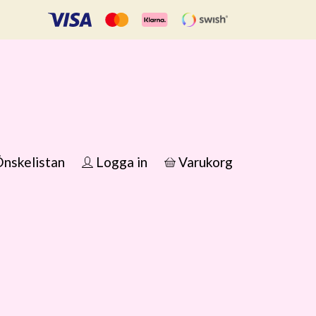
nskelistan
Logga in
Varukorg