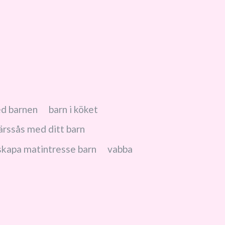
d barnen
barn i köket
ärssås med ditt barn
skapa matintresse barn
vabba