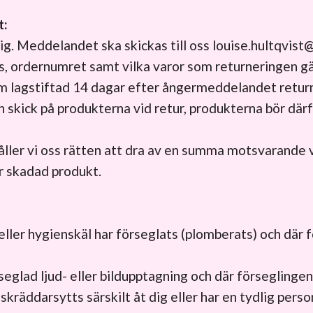
t:
g. Meddelandet ska skickas till oss
louise.hultqvist
s, ordernumret samt vilka varor som returneringen gäl
 lagstiftad 14 dagar efter ångermeddelandet returne
ch skick på produkterna vid retur, produkterna bör där
åller vi oss rätten att dra av en summa motsvarand
r skadad produkt.
ller hygienskäl har förseglats (plomberats) och där 
eglad ljud- eller bildupptagning och där förseglingen 
skräddarsytts särskilt åt dig eller har en tydlig pers