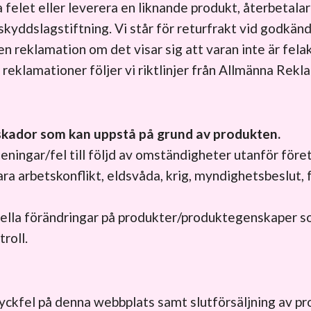
 felet eller leverera en liknande produkt, återbetalar
yddslagstiftning. Vi står för returfrakt vid godkänd
en reklamation om det visar sig att varan inte är fela
reklamationer följer vi riktlinjer från Allmänna Rek
a skador som kan uppstå på grund av produkten.
seningar/fel till följd av omständigheter utanför fö
a arbetskonflikt, eldsvåda, krig, myndighetsbeslut, 
uella förändringar på produkter/produktegenskaper s
roll.
ryckfel på denna webbplats samt slutförsäljning av pro