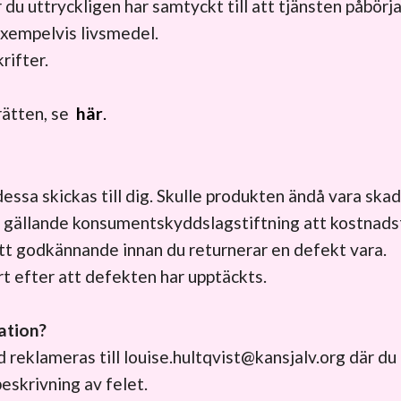
 du uttryckligen har samtyckt till att tjänsten påbörj
exempelvis livsmedel.
rifter.
rätten, se
här
.
dessa skickas till dig. Skulle produkten ändå vara ska
d gällande konsumentskyddslagstiftning att kostnadsf
ett godkännande innan du returnerar en defekt vara.
 efter att defekten har upptäckts.
ation?
d reklameras till
louise.hultqvist@kansjalv.org
där du 
skrivning av felet.