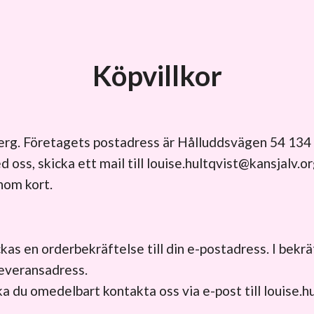
Köpvillkor
berg. Företagets postadress är Hålluddsvägen 54 134
oss, skicka ett mail till
louise.hultqvist@kansjalv.o
inom kort.
ckas en orderbekräftelse till din e-postadress. I bekrä
 leveransadress.
ka du omedelbart kontakta oss via e-post till
louise.h