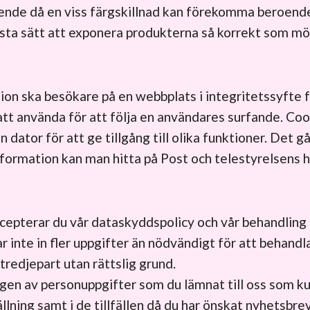
ende då en viss färgskillnad kan förekomma beroende
bästa sätt att exponera produkterna så korrekt som möj
tion ska besökare på en webbplats i integritetssyfte 
att använda för att följa en användares surfande. Coo
 dator för att ge tillgång till olika funktioner. Det gå
formation kan man hitta på Post och telestyrelsens 
cepterar du vår dataskyddspolicy och vår behandling 
 inte in fler uppgifter än nödvändigt för att behandla 
 tredjepart utan rättslig grund.
ingen av personuppgifter som du lämnat till oss som k
llning samt i de tillfällen då du har önskat nyhetsbre