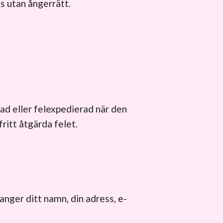
as utan ångerrätt.
dad eller felexpedierad när den
ritt åtgärda felet.
anger ditt namn, din adress, e-