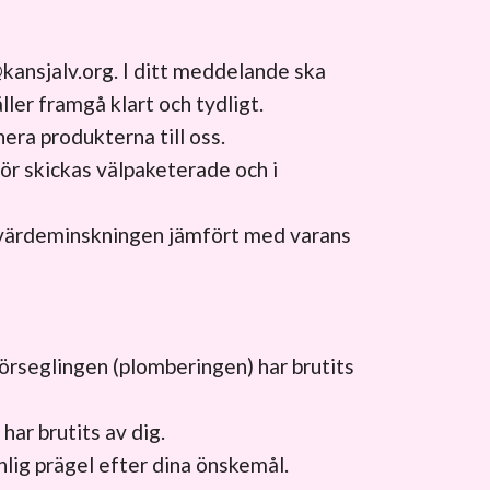
@kansjalv.org
. I ditt meddelande ska
ler framgå klart och tydligt.
ra produkterna till oss.
för skickas välpaketerade och i
e värdeminskningen jämfört med varans
förseglingen (plomberingen) har brutits
har brutits av dig.
onlig prägel efter dina önskemål.