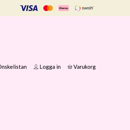
nskelistan
Logga in
Varukorg