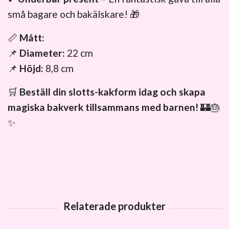
små bagare och bakälskare! 🎁
📏
Mått:
📌
Diameter:
22 cm
📌
Höjd:
8,8 cm
🛒
Beställ din slotts-kakform idag och skapa
magiska bakverk tillsammans med barnen!
🏰🎂
✨