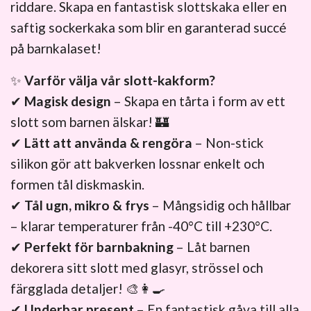
riddare. Skapa en fantastisk slottskaka eller en
saftig sockerkaka som blir en garanterad succé
på barnkalaset!
✨
Varför välja vår slott-kakform?
✔
Magisk design
– Skapa en tårta i form av ett
slott som barnen älskar! 🏰
✔
Lätt att använda & rengöra
– Non-stick
silikon gör att bakverken lossnar enkelt och
formen tål diskmaskin.
✔
Tål ugn, mikro & frys
– Mångsidig och hållbar
– klarar temperaturer från -40°C till +230°C.
✔
Perfekt för barnbakning
– Låt barnen
dekorera sitt slott med glasyr, strössel och
färgglada detaljer! 🎨👩‍🍳
✔
Underbar present
– En fantastisk gåva till alla