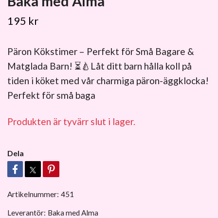
Baka med Alma
195 kr
Päron Kökstimer – Perfekt för Små Bagare &
Matglada Barn! ⏳🍐Låt ditt barn hålla koll på
tiden i köket med vår charmiga päron-äggklocka!
Perfekt för små baga
Produkten är tyvärr slut i lager.
Dela
Artikelnummer:
451
Leverantör:
Baka med Alma