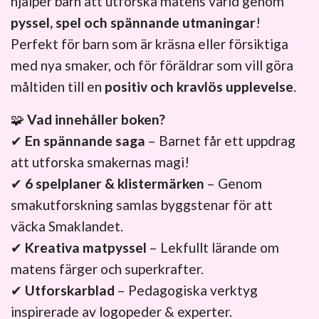
hjälper barn att utforska matens värld genom
pyssel, spel och spännande utmaningar
!
Perfekt för barn som är kräsna eller försiktiga
med nya smaker, och för föräldrar som vill göra
måltiden till en
positiv och kravlös upplevelse
.
🧩
Vad innehåller boken?
✔
En spännande saga
– Barnet får ett uppdrag
att utforska smakernas magi!
✔
6 spelplaner & klistermärken
– Genom
smakutforskning samlas byggstenar för att
väcka Smaklandet.
✔
Kreativa matpyssel
– Lekfullt lärande om
matens färger och superkrafter.
✔
Utforskarblad
– Pedagogiska verktyg
inspirerade av logopeder & experter.