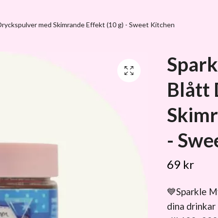
 Dryckspulver med Skimrande Effekt (10 g) - Sweet Kitchen
Spark
Blått
Skimr
- Swe
69 kr
💙Sparkle M
dina drinkar