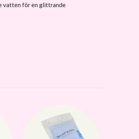
e vatten för en glittrande
Grönt Strös
Strösselstä
Bakning – 
Kommer snart i 