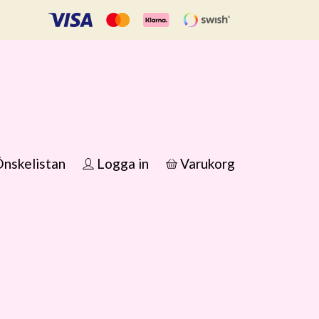
nskelistan
Logga in
Varukorg