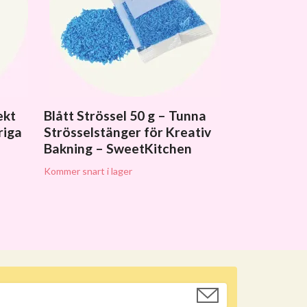
ekt
Blått Strössel 50 g – Tunna
riga
Strösselstänger för Kreativ
Bakning – SweetKitchen
Kommer snart i lager