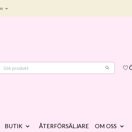
ms
Ö
BUTIK
ÅTERFÖRSÄLJARE
OM OSS