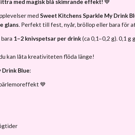
littra med magisk blå skimrande effekt!
💙
 upplevelser med
Sweet Kitchens Sparkle My Drink B
e glans
. Perfekt till fest, nyår, bröllop eller bara för
t bara
1–2 knivspetsar per drink
(ca 0,1–0,2 g). 0,1 g
 du kan låta kreativiteten flöda länge!
 Drink Blue:
 pärlemoreffekt 💙
högtider