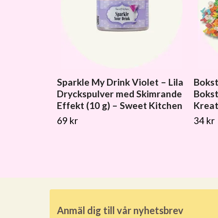
Sparkle My Drink Violet – Lila
Bokst
Dryckspulver med Skimrande
Bokst
Effekt (10 g) – Sweet Kitchen
Kreat
69 kr
34 kr
Anmäl dig till vår nyhetsbrev