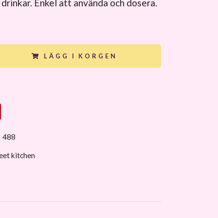
 drinkar. Enkel att använda och dosera.
LÄGG I KORGEN
:
488
et kitchen