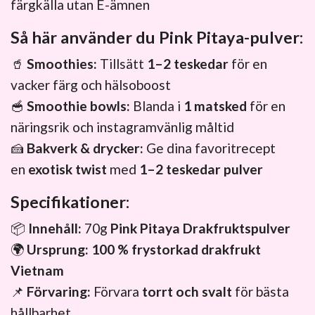
färgkälla utan E-ämnen
Så här använder du Pink Pitaya-pulver:
🥤
Smoothies:
Tillsätt
1–2 teskedar
för en
vacker färg och hälsoboost
🥣
Smoothie bowls:
Blanda i
1 matsked
för en
näringsrik och instagramvänlig måltid
🍰
Bakverk & drycker:
Ge dina favoritrecept
en
exotisk twist
med
1–2 teskedar pulver
Specifikationer:
📦
Innehåll:
70g
Pink Pitaya Drakfruktspulver
🌍
Ursprung:
100 % frystorkad drakfrukt
Vietnam
📌
Förvaring:
Förvara
torrt och svalt
för bästa
hållbarhet