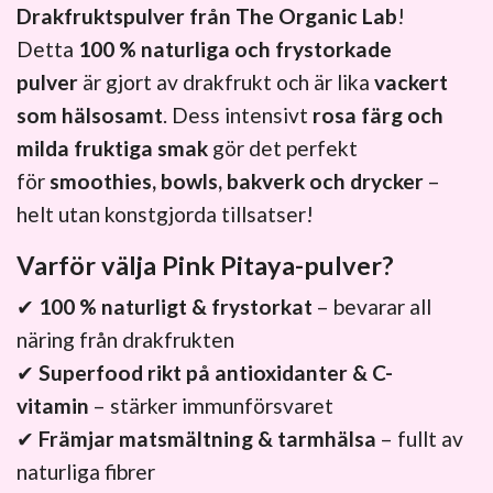
Drakfruktspulver från The Organic Lab
!
Detta
100 % naturliga och frystorkade
pulver
är gjort av drakfrukt och är lika
vackert
som hälsosamt
. Dess intensivt
rosa färg och
milda fruktiga smak
gör det perfekt
för
smoothies, bowls, bakverk och drycker
–
helt utan konstgjorda tillsatser!
Varför välja Pink Pitaya-pulver?
✔
100 % naturligt & frystorkat
– bevarar all
näring från drakfrukten
✔
Superfood rikt på antioxidanter & C-
vitamin
– stärker immunförsvaret
✔
Främjar matsmältning & tarmhälsa
– fullt av
naturliga fibrer