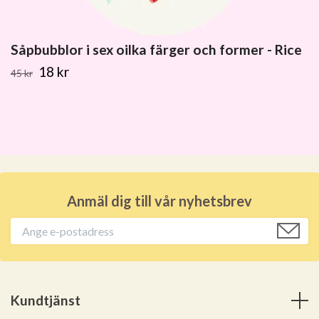
Såpbubblor i sex oilka färger och former - Rice
18 kr
45 kr
Anmäl dig till vår nyhetsbrev
Kundtjänst