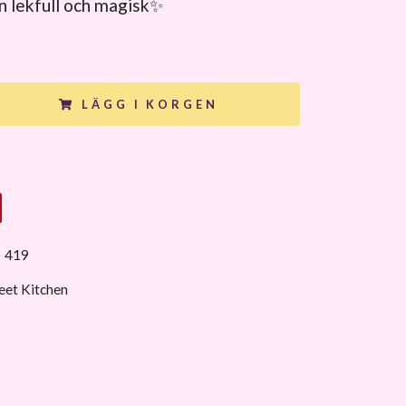
n lekfull och magisk✨
LÄGG I KORGEN
:
419
eet Kitchen