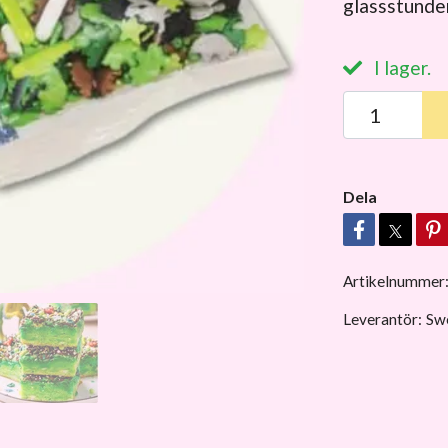
glassstunde
I lager.
Dela
Artikelnummer
Leverantör:
Sw