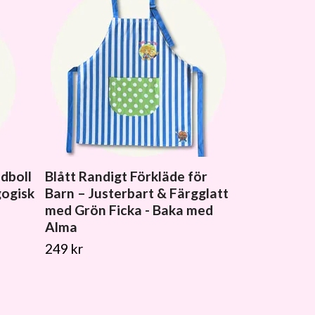
dboll
Blått Randigt Förkläde för
gogisk
Barn – Justerbart & Färgglatt
med Grön Ficka - Baka med
Alma
249 kr