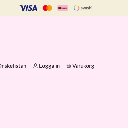
nskelistan
Logga in
Varukorg