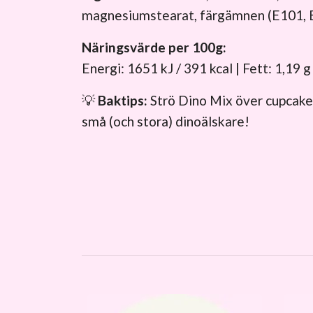
magnesiumstearat, färgämnen (E101, E
Näringsvärde per 100g:
Energi: 1651 kJ / 391 kcal | Fett: 1,19 g
💡
Baktips:
Strö Dino Mix över cupcakes,
små (och stora) dinoälskare!