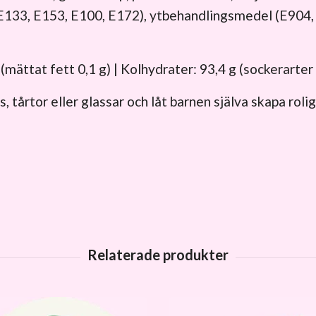
133, E153, E100, E172), ytbehandlingsmedel (E904,
 (mättat fett 0,1 g) | Kolhydrater: 93,4 g (sockerarter 7
 tårtor eller glassar och låt barnen själva skapa roli