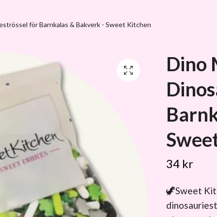
eströssel för Barnkalas & Bakverk - Sweet Kitchen
Dino 
Dinos
Barnk
Sweet
34 kr
🦖Sweet Kit
dinosauriest