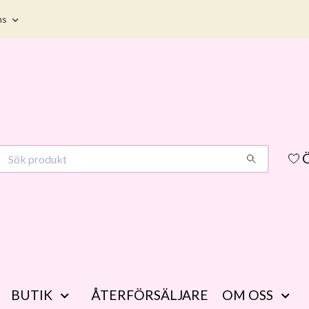
ms
Ö
BUTIK
ÅTERFÖRSÄLJARE
OM OSS