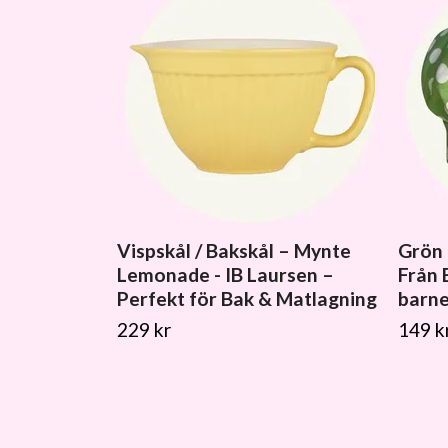
Vispskål / Bakskål – Mynte
Grön 
Lemonade - IB Laursen –
Från 
Perfekt för Bak & Matlagning
barne
229 kr
149 k