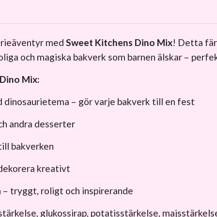
saurieäventyr med
Sweet Kitchens Dino Mix
! Detta fä
l roliga och magiska bakverk som barnen älskar – perf
Dino Mix:
d dinosaurietema – gör varje bakverk till en fest
och andra desserter
till bakverken
 dekorera kreativt
– tryggt, roligt och inspirerande
ärkelse, glukossirap, potatisstärkelse, majsstärkelse, 