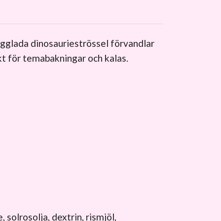
rgglada dinosaurieströssel förvandlar
ekt för temabakningar och kalas.
solrosolja, dextrin, rismjöl,