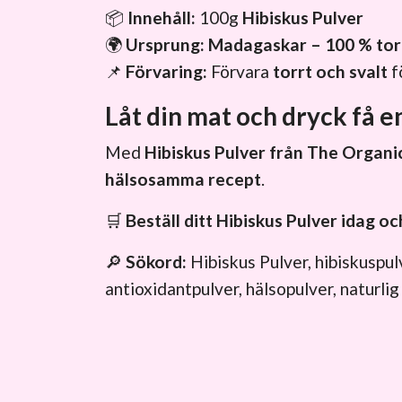
📦
Innehåll:
100g
Hibiskus Pulver
🌍
Ursprung:
Madagaskar – 100 % to
📌
Förvaring:
Förvara
torrt och svalt
f
Låt din mat och dryck få e
Med
Hibiskus Pulver från The Organi
hälsosamma recept
.
🛒
Beställ ditt Hibiskus Pulver idag o
🔎
Sökord:
Hibiskus Pulver, hibiskuspu
antioxidantpulver, hälsopulver, naturlig