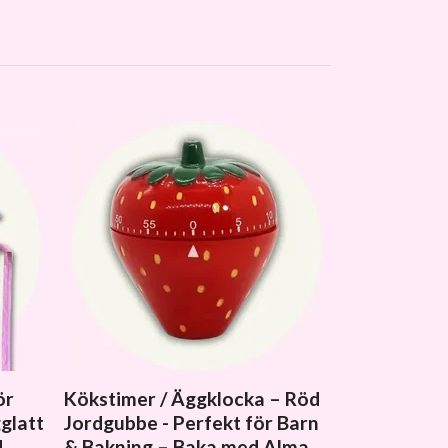
Glasspanna
för Ice Cre
Glassbuffé 
Hemmagjor
Kommer snart i 
ör
Kökstimer / Äggklocka – Röd
glatt
Jordgubbe - Perfekt för Barn
d
& Bakning – Baka med Alma