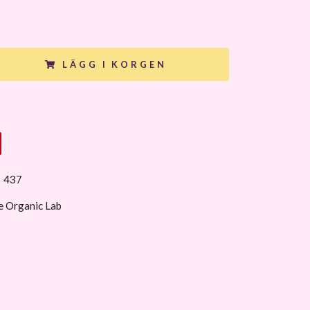
LÄGG I KORGEN
:
437
e Organic Lab