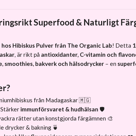
ringsrikt Superfood & Naturligt Fä
 hos Hibiskus Pulver från The Organic Lab
! Detta
1
askar
, är rikt på
antioxidanter, C-vitamin och flavon
e, smoothies, bakverk och hälsodrycker
– en
superf
er?
miumhibiskus från Madagaskar 🇲🇬
 Stärker
immunförsvaret & hudhälsan
🛡️
vackra rätter utan konstgjorda färgämnen 🎨
de drycker & bakning 🍵