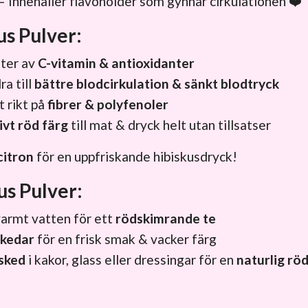
– Innehåller flavonoider som gynnar cirkulationen ❤️
s Pulver:
lter av
C-vitamin & antioxidanter
a till
bättre blodcirkulation & sänkt blodtryck
t rikt på
fibrer & polyfenoler
ivt röd färg
till mat & dryck helt utan tillsatser
citron
för en uppfriskande hibiskusdryck!
us Pulver:
varmt vatten för ett
rödskimrande te
skedar
för en frisk smak & vacker färg
sked
i kakor, glass eller dressingar för en
naturlig rö