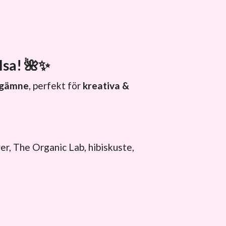
lsa!
🌺✨
ärgämne
, perfekt för
kreativa &
er, The Organic Lab, hibiskuste,