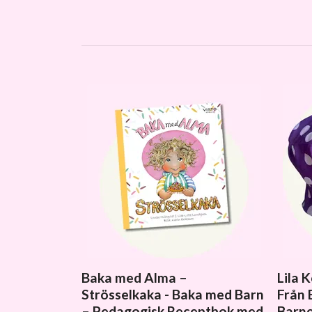
Baka med Alma –
Lila 
Strösselkaka - Baka med Barn
Från 
– Pedagogisk Receptbok med
Barne