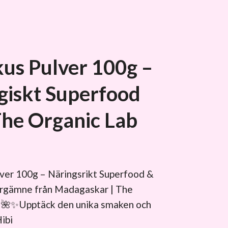
kus Pulver 100g –
giskt Superfood
The Organic Lab
lver 100g – Näringsrikt Superfood &
ärgämne från Madagaskar | The
 🌺✨Upptäck den unika smaken och
ibi