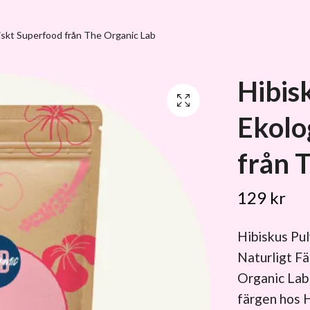
iskt Superfood från The Organic Lab
Hibis
Ekolo
från 
129 kr
Hibiskus Pu
Naturligt F
Organic Lab
färgen hos H