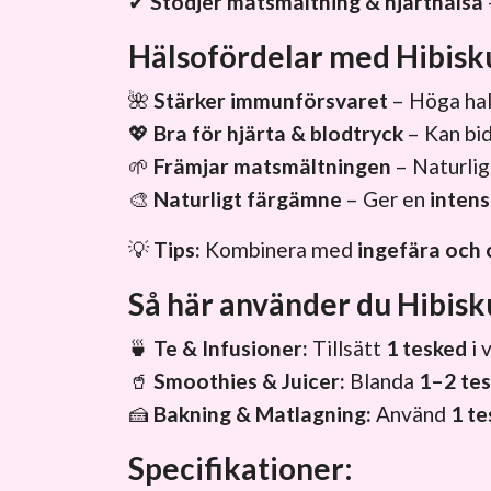
✔
Stödjer matsmältning & hjärthälsa
Hälsofördelar med Hibisku
🌺
Stärker immunförsvaret
– Höga ha
💖
Bra för hjärta & blodtryck
– Kan bidr
🌱
Främjar matsmältningen
– Naturlig
🎨
Naturligt färgämne
– Ger en
intens
💡
Tips:
Kombinera med
ingefära och 
Så här använder du Hibisk
🍵
Te & Infusioner:
Tillsätt
1 tesked
i 
🥤
Smoothies & Juicer:
Blanda
1–2 te
🍰
Bakning & Matlagning:
Använd
1 te
Specifikationer: