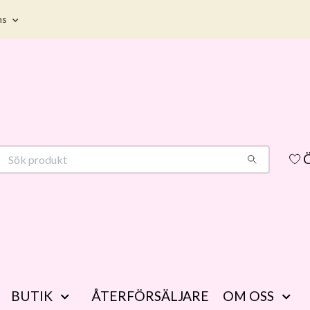
ms
Ö
BUTIK
ÅTERFÖRSÄLJARE
OM OSS