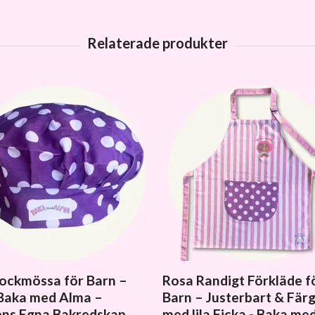
Kockmössa för Barn –
Rosa Randigt Förkläde f
Baka med Alma –
Barn – Justerbart & Färg
ns Egna Bakredskap
med lila Ficka - Baka me