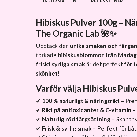
INFORMATION
RECENSIONER
Hibiskus Pulver 100g – Nä
The Organic Lab
🌺✨
Upptäck den
unika smaken och färgen
torkade
hibiskusblommor från Madag
friskt syrliga smak
är det perfekt för
t
skönhet
!
Varför välja Hibiskus Pulv
✔
100 % naturligt & näringsrikt
– Pre
✔
Rikt på antioxidanter & C-vitamin
–
✔
Naturlig röd färgsättning
– Skapar 
✔
Frisk & syrlig smak
– Perfekt för bå