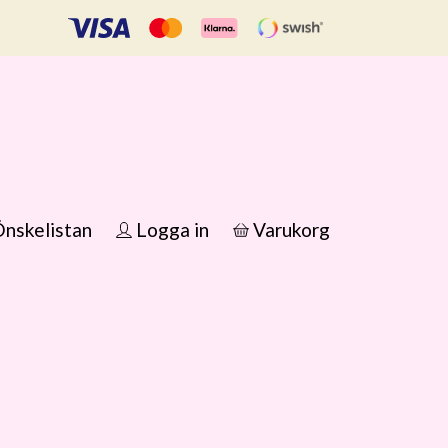
nskelistan
Logga in
Varukorg