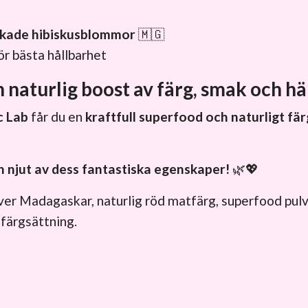
rkade hibiskusblommor
🇲🇬
ör bästa hållbarhet
n naturlig boost av färg, smak och hä
c Lab
får du en
kraftfull superfood och naturligt f
ch njut av dess fantastiska egenskaper!
🌿💖
lver Madagaskar, naturlig röd matfärg, superfood pulv
 färgsättning.