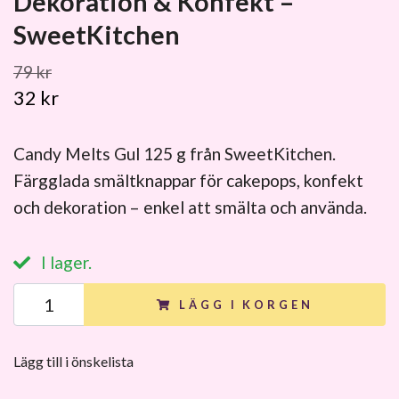
Dekoration & Konfekt –
SweetKitchen
79 kr
32 kr
Candy Melts Gul 125 g från SweetKitchen.
Färgglada smältknappar för cakepops, konfekt
och dekoration – enkel att smälta och använda.
I lager.
LÄGG I KORGEN
Lägg till i önskelista