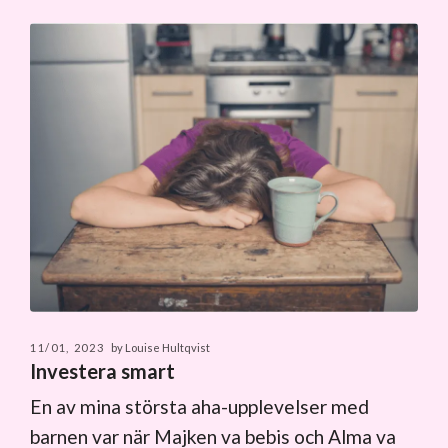
Anmäl dig till vårat nyhetsbrev
Få 10% rabatt på ditt första köp!
Visa min rabattkod
11/01, 2023
by Louise Hultqvist
Investera smart
En av mina största aha-upplevelser med
barnen var när Majken va bebis och Alma va